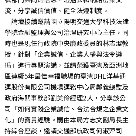
流，分享誠信價值、健全法遵制度。
論壇接續邀請國立陽明交通大學科技法律
學院金融監理與公司治理研究中心主任，同
時也是現任行政院中央廉政委員的林志潔教
授，針對「企業誠信、企業人權與法令遵
循」進行專題演講，並請榮獲臺灣及亞洲地
區連續
5
年最佳幸福職場的臺灣
DHL
洋基通
運股份有限公司機場運務中心周鄭義總監及
政府海關事務部劉美伶經理
2
人，分享該公
司「如何實踐企業誠信、合法合規之企業文
化」的寶貴經驗。嗣由本局方志文副局長主
持綜合座談，邀請交通部航政司何淑萍司