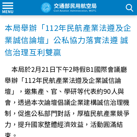
本局舉辦「112年民航產業法遵及企
業誠信論壇」公私協力落實法遵 誠
信治理互利雙贏
本局於
2
月
21
日下午
2
時假
B1
國際會議廳
舉辦「
112
年民航產業法遵及企業誠信論
壇
」，邀集產、官、學研等代表約
90
人與
會，透過本次論壇倡議企業建構誠信治理機
制，促進公私部門對話，厚植民航產業競爭
力，提升國家整體經濟效益，活動圓滿結
束。