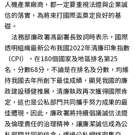
人機產業廠商，都一定要重視法遵與企業誠
信的落實，為將來打國際盃奠定良好的基
礎。
法務部廉政署馮副署長致詞時表示，國際
透明組織最新公布我國
2022
年清廉印象指數
（
CPI
），在
180
個國家及地區排名第
25
名、分數
68
分，不論是在排名及分數，均維
持我國去年所創下最佳成績，顯見我國的廉
政建設穩健推展，清廉執政再次獲得國際肯
定，這也是公私部門共同攜手努力成果的最
佳體現。因此，廉政署將持續倡議誠信法遵
及倫理責任的治理精神，讓廉潔誠信成為公
私部門共同的信念，透過公私網絡密集交