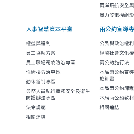
兩岸飛航安全
風力發電機組
人事智慧資本平臺
兩公約宣導
權益與福利
公民與政治權
員工協助方案
經濟社會文化
員工職場霸凌防治專區
兩公約施行法
性騷擾防治專區
本局兩公約宣
施計畫
勤休新制專區
本局兩公約課
公務人員執行職務安全及衛生
防護辦法專區
本局兩公約教
法令規範
相關連結
相關連結