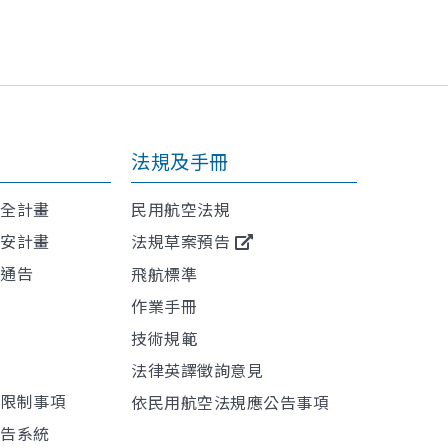
法規及手冊
安全計畫
民用航空法規
保安計畫
法規草案預告
航通告
飛航標準
作業手冊
技術規範
訊
法律英譯徵詢意見
或限制事項
依民用航空法規應公告事項
報告系統