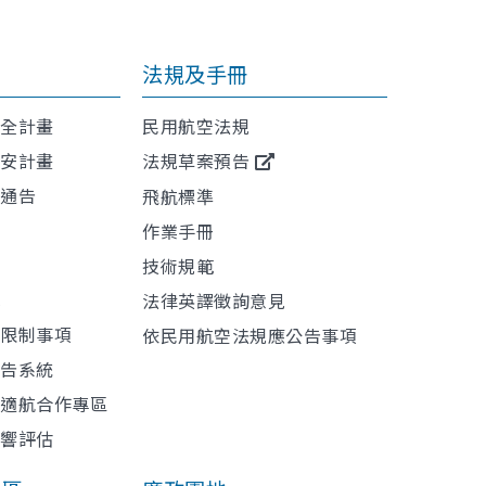
法規及手冊
安全計畫
民用航空法規
保安計畫
法規草案預告
航通告
飛航標準
作業手冊
技術規範
訊
法律英譯徵詢意見
或限制事項
依民用航空法規應公告事項
報告系統
與適航合作專區
影響評估