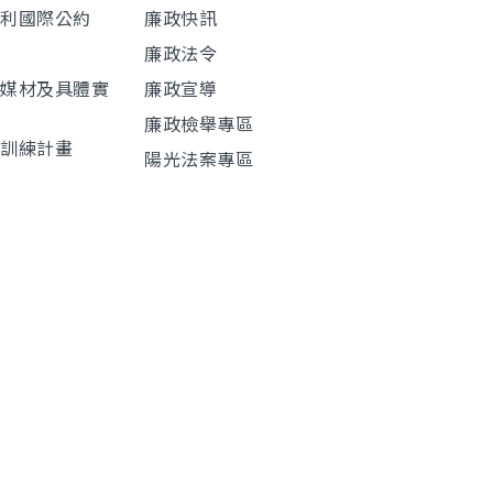
權利國際公約
廉政快訊
廉政法令
導媒材及具體實
廉政宣導
廉政檢舉專區
程訓練計畫
陽光法案專區
材