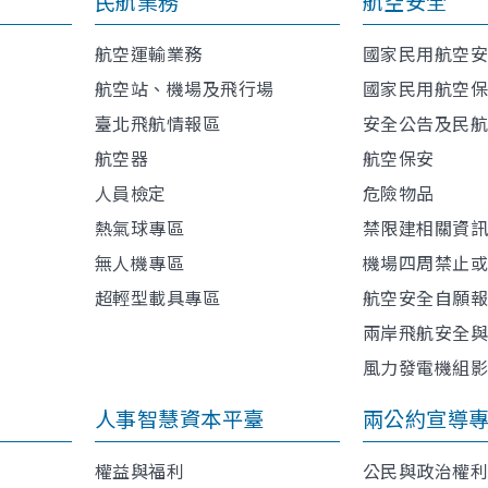
民航業務
航空安全
航空運輸業務
國家民用航空
航空站、機場及飛行場
國家民用航空
臺北飛航情報區
安全公告及民
航空器
航空保安
人員檢定
危險物品
熱氣球專區
禁限建相關資
無人機專區
機場四周禁止
超輕型載具專區
航空安全自願
兩岸飛航安全
風力發電機組
人事智慧資本平臺
兩公約宣導
權益與福利
公民與政治權