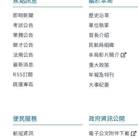
焦點訊息
關於本局
即時新聞
歷史沿革
考試公告
單位執掌
業務公告
首長介紹
徵才公告
民航局組織
法規公告
本局影片簡介
最新消息
重大政策
RSS訂閱
年報及特刊
疏運專區
大事紀要
便民服務
政府資訊公開
航班資訊
電子公文附件下載