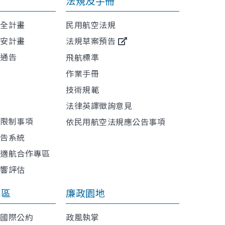
法規及手冊
安全計畫
民用航空法規
保安計畫
法規草案預告
航通告
飛航標準
作業手冊
技術規範
訊
法律英譯徵詢意見
或限制事項
依民用航空法規應公告事項
報告系統
與適航合作專區
影響評估
專區
廉政園地
利國際公約
政風執掌