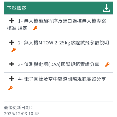
下載檔案
1- 無人機檢驗程序及進口遙控無人機專案
核准 規定
2- 無人機MTOW 2-25kg驗證試飛參數說明
3- 偵測與避讓(DAA)國際規範實證分享
4- 電子圍籬及空中廊道國際規範實證分享
[雜湊值驗
證]
最後更新日期：
2025/12/03 10:45