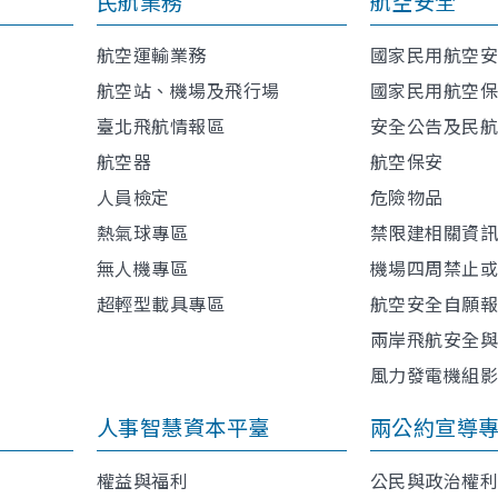
民航業務
航空安全
航空運輸業務
國家民用航空
航空站、機場及飛行場
國家民用航空
臺北飛航情報區
安全公告及民
航空器
航空保安
人員檢定
危險物品
熱氣球專區
禁限建相關資
無人機專區
機場四周禁止
超輕型載具專區
航空安全自願
兩岸飛航安全
風力發電機組
人事智慧資本平臺
兩公約宣導
權益與福利
公民與政治權