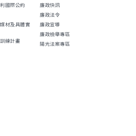
權利國際公約
廉政快訊
廉政法令
導媒材及具體實
廉政宣導
廉政檢舉專區
程訓練計畫
陽光法案專區
材