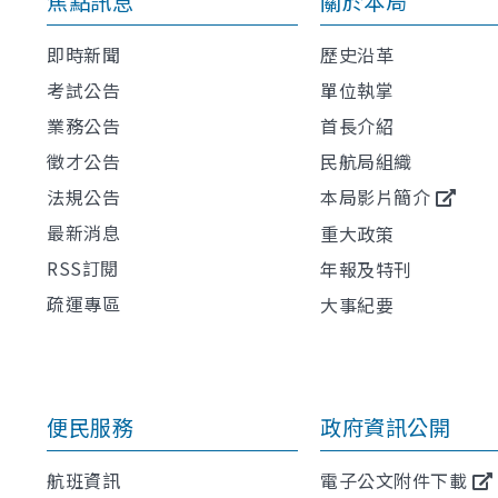
焦點訊息
關於本局
即時新聞
歷史沿革
考試公告
單位執掌
業務公告
首長介紹
徵才公告
民航局組織
法規公告
本局影片簡介
最新消息
重大政策
RSS訂閱
年報及特刊
疏運專區
大事紀要
便民服務
政府資訊公開
航班資訊
電子公文附件下載