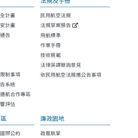
法規及手冊
安全計畫
民用航空法規
保安計畫
法規草案預告
航通告
飛航標準
作業手冊
技術規範
訊
法律英譯徵詢意見
或限制事項
依民用航空法規應公告事項
報告系統
與適航合作專區
影響評估
專區
廉政園地
利國際公約
政風執掌