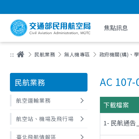
焦點訊息
:::
民航業務
無人機專區
政府機關(構)、
AC 107
民航業務
航空運輸業務
下載檔案
航空站、機場及飛行場
1- 民航通告
臺北飛航情報區