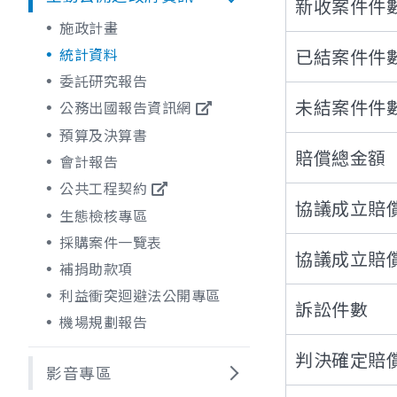
新收案件件
施政計畫
統計資料
已結案件件
委託研究報告
未結案件件
公務出國報告資訊網
預算及決算書
賠償總金額
會計報告
公共工程契約
協議成立賠
生態檢核專區
採購案件一覽表
協議成立賠
補捐助款項
利益衝突迴避法公開專區
訴訟件數
機場規劃報告
判決確定賠
影音專區