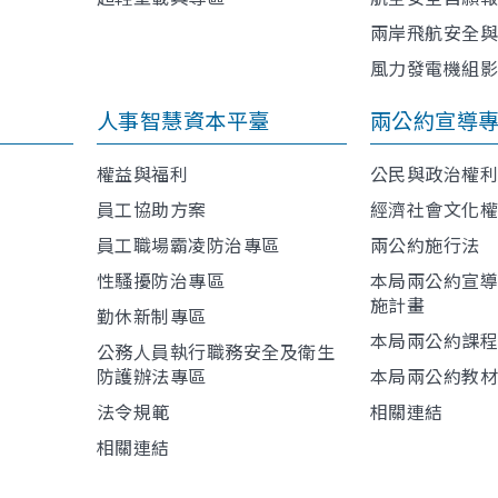
兩岸飛航安全
風力發電機組
人事智慧資本平臺
兩公約宣導
權益與福利
公民與政治權
員工協助方案
經濟社會文化
員工職場霸凌防治專區
兩公約施行法
性騷擾防治專區
本局兩公約宣
施計畫
勤休新制專區
本局兩公約課
公務人員執行職務安全及衛生
防護辦法專區
本局兩公約教
法令規範
相關連結
相關連結