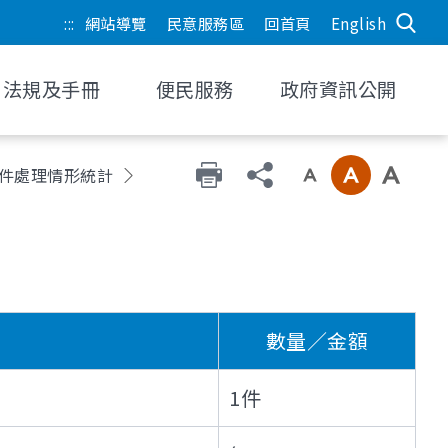
:::
網站導覽
民意服務區
回首頁
English
法規及手冊
便民服務
政府資訊公開
事件處理情形統計
1月至6月
數量／金額
1件