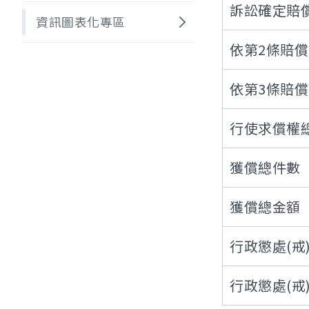
訴訟確定賠
資訊圖表化專區
依第2條賠
依第3條賠
行使求償權
獲償總件數
獲償總金額
行政懲處(戒
行政懲處(戒