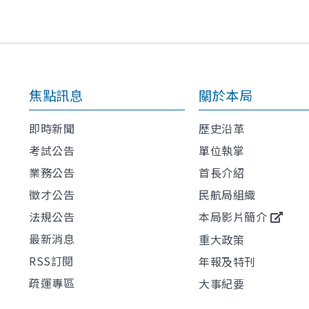
焦點訊息
關於本局
即時新聞
歷史沿革
考試公告
單位執掌
業務公告
首長介紹
徵才公告
民航局組織
法規公告
本局影片簡介
最新消息
重大政策
RSS訂閱
年報及特刊
疏運專區
大事紀要