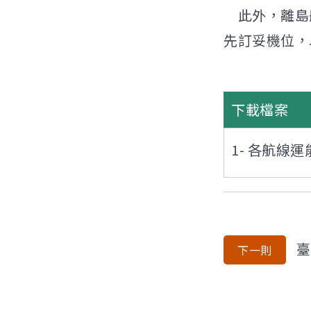
此外，離島航
先訂妥機位，
下載檔案
1- 各航
臺
下一則