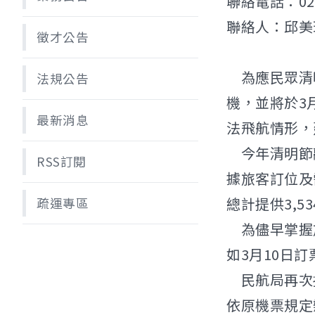
聯絡電話：02-2
聯絡人：邱美
徵才公告
為應民眾清明
法規公告
機，並將於3
最新消息
法飛航情形，
今年清明節離
RSS訂閱
據旅客訂位及
總計提供3,5
疏運專區
為儘早掌握旅
如3月10日
民航局再次提
依原機票規定