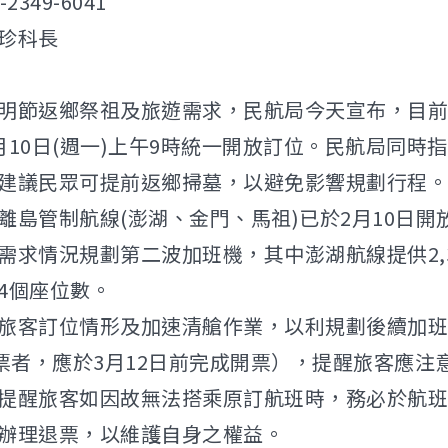
349-6041
珍科長
節返鄉祭祖及旅遊需求，民航局今天宣布，目前
月10日(週一)上午9時統一開放訂位。民航局同
建議民眾可提前返鄉掃墓，以避免影響規劃行程。
島管制航線(澎湖、金門、馬祖)已於2月10日
需求情況規劃第二波加班機，其中澎湖航線提供2,3
34個座位數。
客訂位情形及加速清艙作業，以利規劃後續加班
訂票者，應於3月12日前完成開票），提醒旅客應
醒旅客如因故無法搭乘原訂航班時，務必於航班
辦理退票，以維護自身之權益。