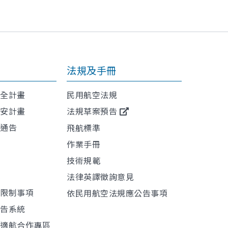
法規及手冊
安全計畫
民用航空法規
保安計畫
法規草案預告
航通告
飛航標準
作業手冊
技術規範
訊
法律英譯徵詢意見
或限制事項
依民用航空法規應公告事項
報告系統
與適航合作專區