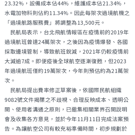
23.32%，設備成本佔44%，維護成本佔21.34%，
水電加物料則佔約11.34%。因此每架次過境航機之
「過境航路服務費」將調整為13,500元。
民航局表示，台北飛航情報區在疫情前的2019年
過境航班曾達24萬架次，之後因為疫情爆發、各國
採取邊境管制，導致航班銳減，2021年仍較疫情前
大減逾7成。即便疫後全球航空逐漸復甦，但2023
年過境航班僅約19萬架次，今年則預估約為21萬架
次。
民航局提出費率修正草案後，依國際民航組織
9082號文件揭櫫之不歧視、合理反映成本、透明公
開、使用者溝通之原則，已邀集相關業界召開說明
會及收集各方意見，並於今年11月11日完成法案預
告。為讓航空公司有較充裕準備時間，初步規劃於