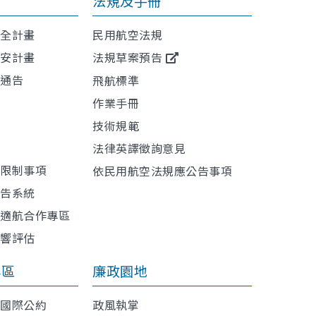
法規及手冊
安全計畫
民用航空法規
保安計畫
法規草案預告
航通告
飛航標準
作業手冊
技術規範
訊
法律英譯徵詢意見
或限制事項
依民用航空法規應公告事項
報告系統
與適航合作專區
影響評估
專區
廉政園地
利國際公約
政風執掌