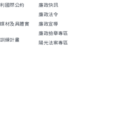
權利國際公約
廉政快訊
廉政法令
導媒材及具體實
廉政宣導
廉政檢舉專區
程訓練計畫
陽光法案專區
材