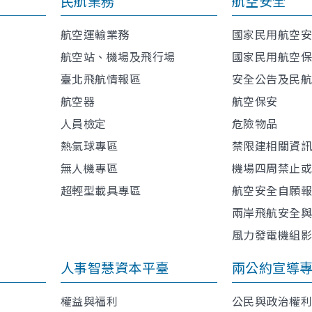
民航業務
航空安全
航空運輸業務
國家民用航空
航空站、機場及飛行場
國家民用航空
臺北飛航情報區
安全公告及民
航空器
航空保安
人員檢定
危險物品
熱氣球專區
禁限建相關資
無人機專區
機場四周禁止
超輕型載具專區
航空安全自願
兩岸飛航安全
風力發電機組
人事智慧資本平臺
兩公約宣導
權益與福利
公民與政治權