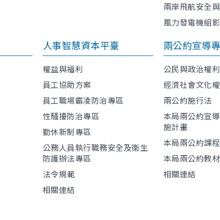
兩岸飛航安全
風力發電機組
人事智慧資本平臺
兩公約宣導
權益與福利
公民與政治權
員工協助方案
經濟社會文化
員工職場霸凌防治專區
兩公約施行法
性騷擾防治專區
本局兩公約宣
施計畫
勤休新制專區
本局兩公約課
公務人員執行職務安全及衛生
防護辦法專區
本局兩公約教
法令規範
相關連結
相關連結