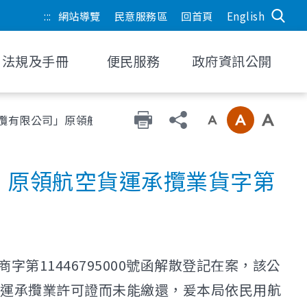
:::
網站導覽
民意服務區
回首頁
English
法規及手冊
便民服務
政府資訊公開
攬有限公司」原領航空貨運承攬業貨字第1897號許可證
」原領航空貨運承攬業貨字第
第11446795000號函解散登記在案，該公
運承攬業許可證而未能繳還，爰本局依民用航