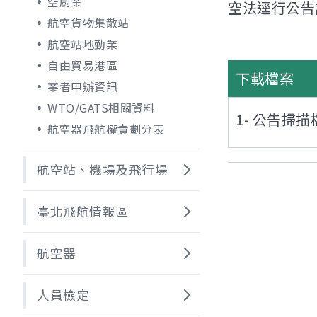
空廚業
空法逕行公告
航空貨物集散站
航空站地勤業
自由貿易港區
下載檔案
業者申辦資訊
WTO/GATS相關資料
1- 公告掃
航空器飛航權責劃分表
航空站、機場及飛行場
臺北飛航情報區
航空器
人員檢定