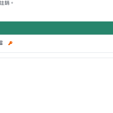
註銷。
描檔