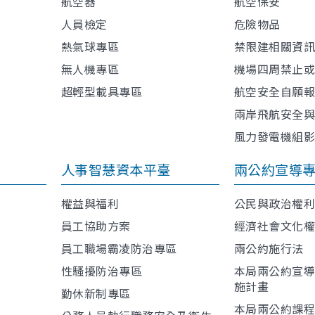
航空器
航空保安
人員檢定
危險物品
熱氣球專區
禁限建相關資
無人機專區
機場四周禁止
超輕型載具專區
航空安全自願
兩岸飛航安全
風力發電機組
人事智慧資本平臺
兩公約宣導
權益與福利
公民與政治權
員工協助方案
經濟社會文化
員工職場霸凌防治專區
兩公約施行法
性騷擾防治專區
本局兩公約宣
施計畫
勤休新制專區
本局兩公約課