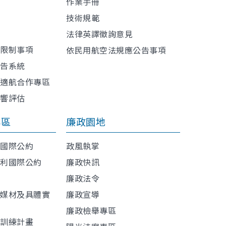
作業手冊
技術規範
訊
法律英譯徵詢意見
或限制事項
依民用航空法規應公告事項
報告系統
與適航合作專區
影響評估
專區
廉政園地
利國際公約
政風執掌
權利國際公約
廉政快訊
廉政法令
導媒材及具體實
廉政宣導
廉政檢舉專區
程訓練計畫