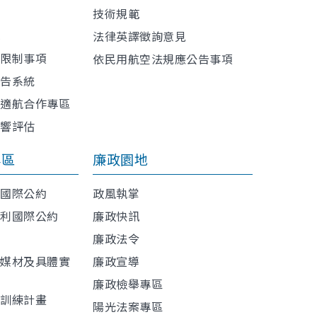
技術規範
訊
法律英譯徵詢意見
或限制事項
依民用航空法規應公告事項
報告系統
與適航合作專區
影響評估
專區
廉政園地
利國際公約
政風執掌
權利國際公約
廉政快訊
廉政法令
導媒材及具體實
廉政宣導
廉政檢舉專區
程訓練計畫
陽光法案專區