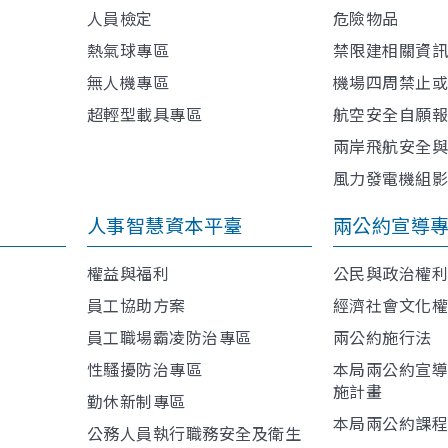
人員檢定
危險物品
熱氣球專區
禁限建相關資
無人機專區
機場四周禁止
超輕型載具專區
航空安全自願
兩岸飛航安全
風力發電機組
人事智慧資本平臺
兩公約宣導
權益與福利
公民與政治權
員工協助方案
經濟社會文化
員工職場霸凌防治專區
兩公約施行法
性騷擾防治專區
本局兩公約宣
施計畫
勤休新制專區
本局兩公約課
公務人員執行職務安全及衛生