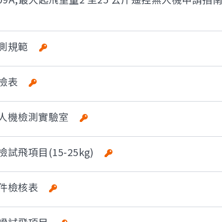
_檢測規範
_查檢表
_無人機檢測實驗室
自檢試飛項目(15-25kg)
_文件檢核表