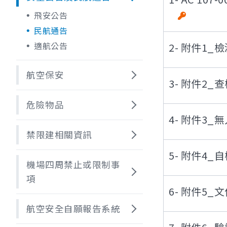
飛安公告
民航通告
適航公告
2- 附件1
航空保安
3- 附件2
危險物品
4- 附件3
禁限建相關資訊
5- 附件4_
機場四周禁止或限制事
項
6- 附件5
航空安全自願報告系統