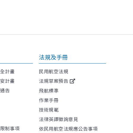
法規及手冊
安全計畫
民用航空法規
保安計畫
法規草案預告
航通告
飛航標準
作業手冊
技術規範
訊
法律英譯徵詢意見
或限制事項
依民用航空法規應公告事項