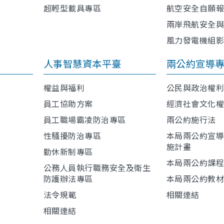
超輕型載具專區
航空安全自願
兩岸飛航安全
風力發電機組
人事智慧資本平臺
兩公約宣導
權益與福利
公民與政治權
員工協助方案
經濟社會文化
員工職場霸凌防治專區
兩公約施行法
性騷擾防治專區
本局兩公約宣
施計畫
勤休新制專區
本局兩公約課
公務人員執行職務安全及衛生
防護辦法專區
本局兩公約教
法令規範
相關連結
相關連結