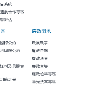
報告系統
與適航合作專區
影響評估
專區
廉政園地
利國際公約
政風執掌
權利國際公約
廉政快訊
廉政法令
導媒材及具體實
廉政宣導
廉政檢舉專區
程訓練計畫
陽光法案專區
材