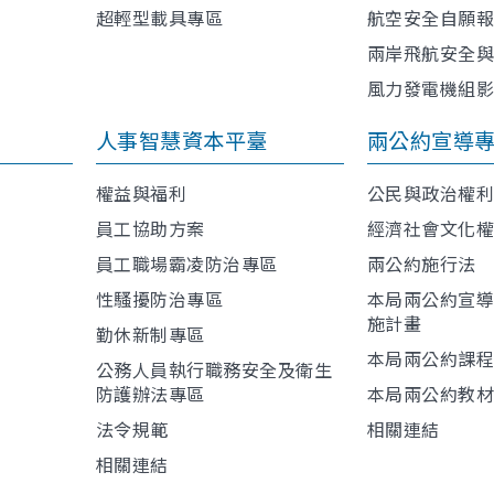
超輕型載具專區
航空安全自願
兩岸飛航安全
風力發電機組
人事智慧資本平臺
兩公約宣導
權益與福利
公民與政治權
員工協助方案
經濟社會文化
員工職場霸凌防治專區
兩公約施行法
性騷擾防治專區
本局兩公約宣
施計畫
勤休新制專區
本局兩公約課
公務人員執行職務安全及衛生
防護辦法專區
本局兩公約教
法令規範
相關連結
相關連結