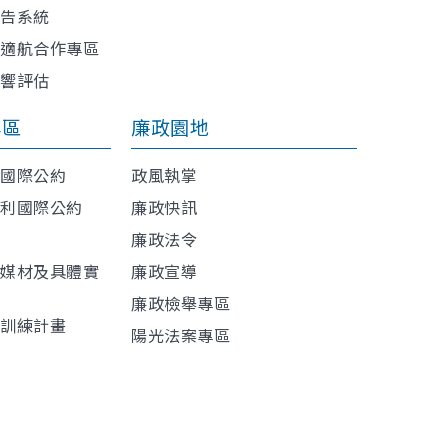
報告系統
與適航合作專區
影響評估
專區
廉政園地
利國際公約
政風執掌
權利國際公約
廉政快訊
廉政法令
導媒材及具體實
廉政宣導
廉政檢舉專區
程訓練計畫
陽光法案專區
材