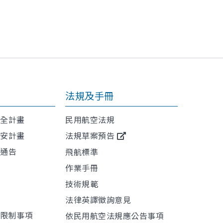
法規及手冊
安全計畫
民用航空法規
保安計畫
法規草案預告
航通告
飛航標準
作業手冊
技術規範
訊
法律英譯徵詢意見
或限制事項
依民用航空法規應公告事項