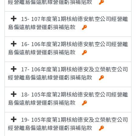
經營離島偏遠航線營運虧損補貼款
15- 107年度第1期核給德安航空公司經營離
島偏遠航線營運虧損補貼款
16- 106年度第2期核給德安航空公司經營離
島偏遠航線營運虧損補貼款
17- 106年度第1期核給德安及立榮航空公司
經營離島偏遠航線營運虧損補貼款
18- 105年度第2期核給德安航空公司經營離
島偏遠航線營運虧損補貼款
19- 105年度第1期核給德安及立榮航空公司
經營離島偏遠航線營運虧損補貼款