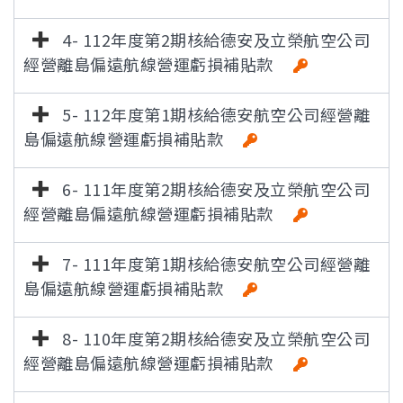
4- 112年度第2期核給德安及立榮航空公司
經營離島偏遠航線營運虧損補貼款
5- 112年度第1期核給德安航空公司經營離
島偏遠航線營運虧損補貼款
6- 111年度第2期核給德安及立榮航空公司
經營離島偏遠航線營運虧損補貼款
7- 111年度第1期核給德安航空公司經營離
島偏遠航線營運虧損補貼款
8- 110年度第2期核給德安及立榮航空公司
經營離島偏遠航線營運虧損補貼款