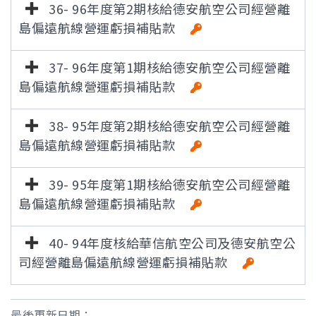
36- 96年度第2期核給德安航空公司經營離
島偏遠航線營運虧損補貼款
37- 96年度第1期核給德安航空公司經營離
島偏遠航線營運虧損補貼款
38- 95年度第2期核給德安航空公司經營離
島偏遠航線營運虧損補貼款
39- 95年度第1期核給德安航空公司經營離
島偏遠航線營運虧損補貼款
40- 94年度核給華信航空公司及德安航空公
司經營離島偏遠航線營運虧損補貼款
最後更新日期：