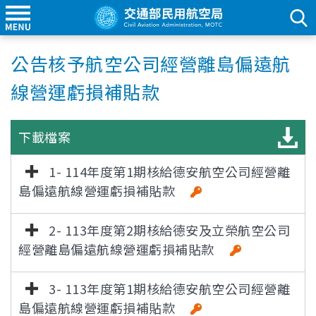
公告核予航空公司經營離島偏遠航
線營運虧損補貼款
下載檔案
1- 114年度第1期核給德安航空公司經營離
島偏遠航線營運虧損補貼款
2- 113年度第2期核給德安及立榮航空公司
經營離島偏遠航線營運虧損補貼款
3- 113年度第1期核給德安航空公司經營離
島偏遠航線營運虧損補貼款