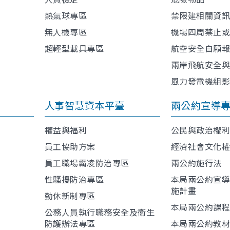
熱氣球專區
禁限建相關資
無人機專區
機場四周禁止
超輕型載具專區
航空安全自願
兩岸飛航安全
風力發電機組
人事智慧資本平臺
兩公約宣導
權益與福利
公民與政治權
員工協助方案
經濟社會文化
員工職場霸凌防治專區
兩公約施行法
性騷擾防治專區
本局兩公約宣
施計畫
勤休新制專區
本局兩公約課
公務人員執行職務安全及衛生
防護辦法專區
本局兩公約教