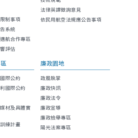
訊
法律英譯徵詢意見
或限制事項
依民用航空法規應公告事項
報告系統
與適航合作專區
影響評估
專區
廉政園地
利國際公約
政風執掌
權利國際公約
廉政快訊
廉政法令
導媒材及具體實
廉政宣導
廉政檢舉專區
程訓練計畫
陽光法案專區
材