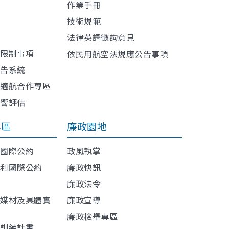
作業手冊
技術規範
訊
法律英譯徵詢意見
或限制事項
依民用航空法規應公告事項
報告系統
與適航合作專區
影響評估
專區
廉政園地
利國際公約
政風執掌
權利國際公約
廉政快訊
廉政法令
導媒材及具體實
廉政宣導
廉政檢舉專區
程訓練計畫