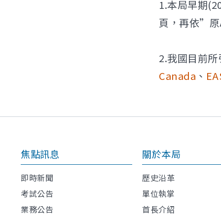
1.本局早期
頁，再依”原
2.我國目前
Canada
、
EA
焦點訊息
關於本局
即時新聞
歷史沿革
考試公告
單位執掌
業務公告
首長介紹