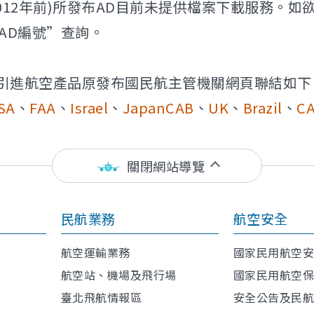
(2012年前)所發布AD目前未提供檔案下載服務
AD編號”查詢。
所引進航空產品原發布國民航主管機關網頁聯結如下
SA
、
FAA
、
Israel
、
JapanCAB
、
UK
、
Brazil
、
CA
關閉網站導覽
民航業務
航空安全
航空運輸業務
國家民用航空
航空站、機場及飛行場
國家民用航空
臺北飛航情報區
安全公告及民