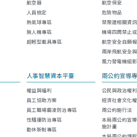
航空器
航空保安
人員檢定
危險物品
熱氣球專區
禁限建相關資
無人機專區
機場四周禁止
超輕型載具專區
航空安全自願
兩岸飛航安全
風力發電機組
人事智慧資本平臺
兩公約宣導
權益與福利
公民與政治權
員工協助方案
經濟社會文化
員工職場霸凌防治專區
兩公約施行法
性騷擾防治專區
本局兩公約宣
施計畫
勤休新制專區
本局兩公約課