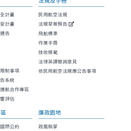
法規及手冊
安全計畫
民用航空法規
保安計畫
法規草案預告
航通告
飛航標準
作業手冊
技術規範
訊
法律英譯徵詢意見
或限制事項
依民用航空法規應公告事項
報告系統
與適航合作專區
影響評估
專區
廉政園地
利國際公約
政風執掌