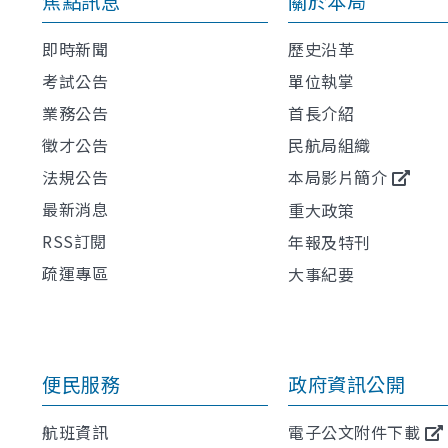
焦點訊息
關於本局
即時新聞
歷史沿革
考試公告
單位執掌
業務公告
首長介紹
徵才公告
民航局組織
法規公告
本局影片簡介
最新消息
重大政策
RSS訂閱
年報及特刊
疏運專區
大事紀要
便民服務
政府資訊公開
航班資訊
電子公文附件下載