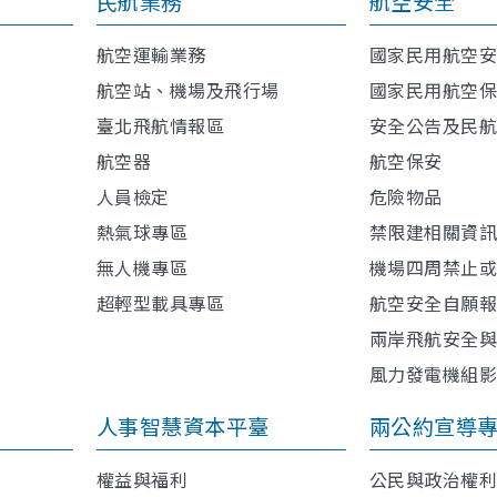
民航業務
航空安全
航空運輸業務
國家民用航空
航空站、機場及飛行場
國家民用航空
臺北飛航情報區
安全公告及民
航空器
航空保安
人員檢定
危險物品
熱氣球專區
禁限建相關資
無人機專區
機場四周禁止
超輕型載具專區
航空安全自願
兩岸飛航安全
風力發電機組
人事智慧資本平臺
兩公約宣導
權益與福利
公民與政治權