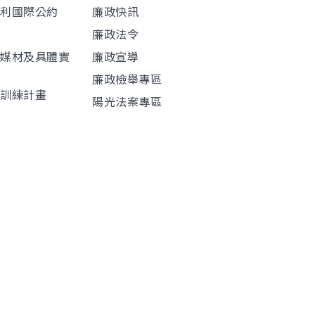
權利國際公約
廉政快訊
廉政法令
導媒材及具體實
廉政宣導
廉政檢舉專區
程訓練計畫
陽光法案專區
材