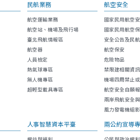
民航業務
航空安全
航空運輸業務
國家民用航空
航空站、機場及飛行場
國家民用航空
臺北飛航情報區
安全公告及民
航空器
航空保安
人員檢定
危險物品
熱氣球專區
禁限建相關資
無人機專區
機場四周禁止
超輕型載具專區
航空安全自願
兩岸飛航安全
風力發電機組
人事智慧資本平臺
兩公約宣導
權益與福利
公民與政治權