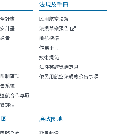
法規及手冊
安全計畫
民用航空法規
保安計畫
法規草案預告
航通告
飛航標準
作業手冊
技術規範
訊
法律英譯徵詢意見
或限制事項
依民用航空法規應公告事項
報告系統
與適航合作專區
影響評估
專區
廉政園地
利國際公約
政風執掌