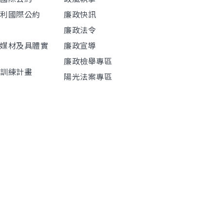
權利國際公約
廉政快訊
廉政法令
導媒材及具體實
廉政宣導
廉政檢舉專區
程訓練計畫
陽光法案專區
材