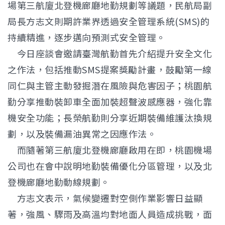
場第三航廈北登機廊廳地勤規劃等議題，民航局副
局長方志文則期許業界透過安全管理系統(SMS)的
持續精進，逐步邁向預測式安全管理。
今日座談會邀請臺灣航勤首先介紹提升安全文化
之作法，包括推動SMS提案獎勵計畫，鼓勵第一線
同仁與主管主動發掘潛在風險與危害因子；桃園航
勤分享推動裝卸車全面加裝超聲波感應器，強化靠
機安全功能；長榮航勤則分享近期裝備維護汰換規
劃，以及裝備漏油異常之因應作法。
而隨著第三航廈北登機廊廳啟用在即，桃園機場
公司也在會中說明地勤裝備優化分區管理，以及北
登機廊廳地勤動線規劃。
方志文表示，氣候變遷對空側作業影響日益顯
著，強風、驟雨及高溫均對地面人員造成挑戰，面