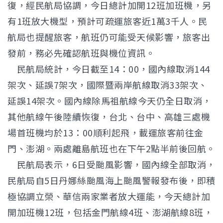
復，經民航局協調，今日總計加開12班加班機，另
有1班放大機型，預計可疏運旅客近1萬3千人。民
航局也提醒旅客，航班仍可能受天候影響，旅客出
發前，務必先確認航班與機位資訊。
民航局統計，今日截至14：00，國內線取消144
架次、延誤7架次，國際暨兩岸航線取消33架次、
延誤14架次。國內線除馬祖航線今天仍全日取消，
其他航線午後陸續恢復，台北、台中、高雄三處機
場首班機均於13：00順利起飛，載運旅客前往金
門、澎湖。兩處離島航班也在下午2點半前後回航。
民航局表示，6日受颱風影響，國內線全部取消，
民航局自5日丹娜絲颱風海上颱風警報發布後，即積
極協調立榮、華信兩家業者放大運能，今天總計加
開加班機12班，包括金門航線4班、澎湖航線8班，