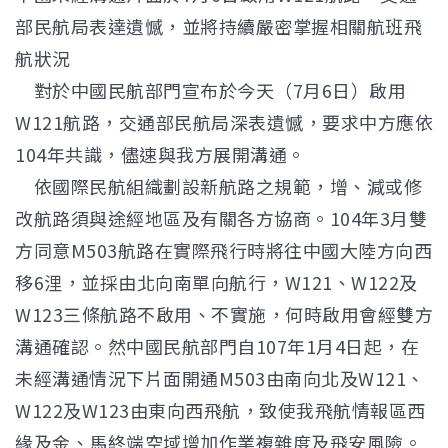
部民航局表達遺憾，並將持續嚴密掌握相關航班飛
航狀況
對於中國民航部門宣布於今天（7月6日）啟用
W121航路，交通部民航局深表遺憾，要求中方應依
104年共識，儘速與我方展開溝通。
依國際民航組織劃設新航路之規範，增、減或修
改航路須與途經地區及有關各方協商。104年3月雙
方同意M503航路在實際飛行時將往中國大陸方向西
移6浬，並採由北向南單向航行，W121、W122及
W123三條航路不啟用、不實施，何時啟用會經雙方
溝通確認。然中國民航部門自107年1月4日起，在
未經溝通情況下片面開通M503由南向北及W121、
W122及W123由東向西飛航，致使我飛航情報區西
緣及金、馬終端空域增加作業複雜度及飛安風險。