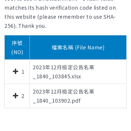
matches its hash verification code listed on
this website (please remember to use SHA-
256). Thank you.
序號
檔案名稱 (File Name)
(NO)
2023年12月檢定公告名單
1
_1840_103845.xlsx
2023年12月檢定公告名單
2
_1840_103902.pdf