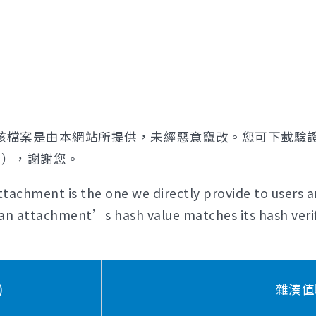
該檔案是由本網站所提供，未經惡意竄改。您可下載驗
證），謝謝您。
tachment is the one we directly provide to users a
if an attachment’s hash value matches its hash verif
)
雜湊值驗