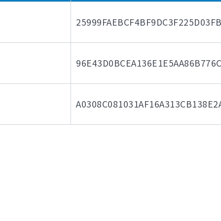
25999FAEBCF4BF9DC3F225D03F
96E43D0BCEA136E1E5AA86B776C
A0308C081031AF16A313CB138E2