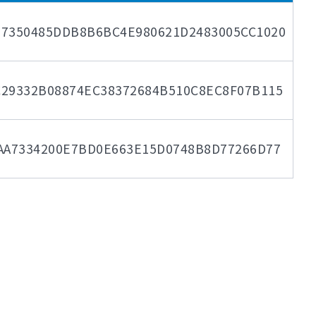
B7350485DDB8B6BC4E980621D2483005CC1020
29332B08874EC38372684B510C8EC8F07B115
AA7334200E7BD0E663E15D0748B8D77266D77