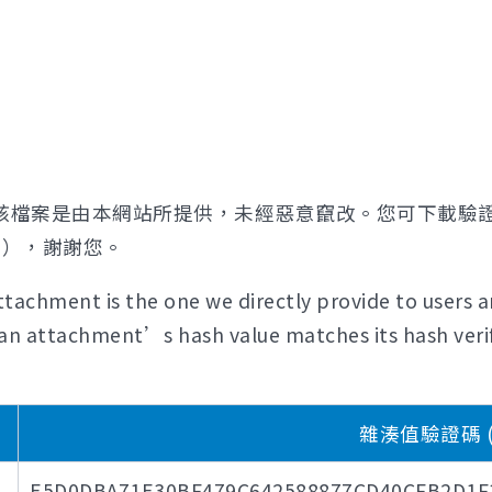
該檔案是由本網站所提供，未經惡意竄改。您可下載驗
證），謝謝您。
tachment is the one we directly provide to users a
if an attachment’s hash value matches its hash verif
雜湊值驗證碼 (Ha
E5D0DBA71E30BF479C642588877CD40CFB2D1F