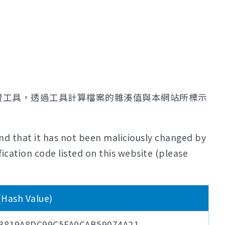
證工具，透過工具計算檔案的雜湊值與本網站所標示
nd that it has not been maliciously changed by
ication code listed on this website (please
sh Value)
3819A8DC99C5FA0CAB59074A21