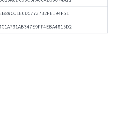
EB89CC1E0D5773732FE194F51
0C1A731AB347E9FF4EBA4815D2