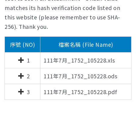
matches its hash verification code listed on
this website (please remember to use SHA-
256). Thank you.
序號 (NO)
檔案名稱 (File Name)
1
111年7月_1752_105228.xls
2
111年7月_1752_105228.ods
3
111年7月_1752_105228.pdf