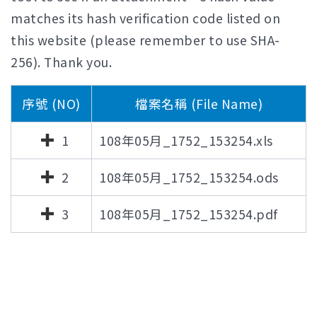
matches its hash verification code listed on
this website (please remember to use SHA-
256). Thank you.
序號 (NO)
檔案名稱 (File Name)
1
108年05月_1752_153254.xls
2
108年05月_1752_153254.ods
3
108年05月_1752_153254.pdf