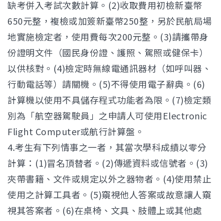
缺考併入考試次數計算。(2)收取費用初檢新臺幣
650元整，複檢或加簽新臺幣250整，另於民航局場
地實施檢定者，使用費每次200元整。(3)請攜帶身
份證明文件（國民身份證、護照、駕照或健保卡）
以供核對。(4)檢定時無線電通訊器材（如呼叫器、
行動電話等）請關機。(5)不得使用電子辭典。(6)
計算機以使用不具儲存程式功能者為限。(7)檢定類
別為「航空器駕駛員」之申請人可使用Electronic
Flight Computer或航行計算盤。
4.考生有下列情事之一者，其當次學科成績以零分
計算：(1)冒名頂替者。(2)傳遞資料或信號者。(3)
夾帶書籍、文件或規定以外之器物者。(4)使用禁止
使用之計算工具者。(5)窺視他人答案或故意讓人窺
視其答案者。(6)在桌椅、文具、肢體上或其他處